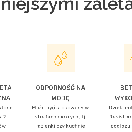
iejszymi zaleta
ETA
ODPORNOŚĆ NA
BE
ZNA
WODĘ
WYKO
stone
Może być stosowany w
Dzięki m
w 2
strefach mokrych, tj.
Resiston
rów
łazienki czy kuchnie
podłożu