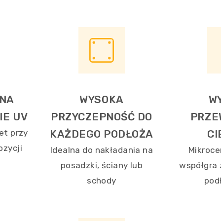
 NA
WYSOKA
W
IE UV
PRZYCZEPNOŚĆ DO
PRZE
et przy
KAŻDEGO PODŁOŻA
CI
ozycji
Idealna do nakładania na
Mikroc
posadzki, ściany lub
współgra
schody
pod