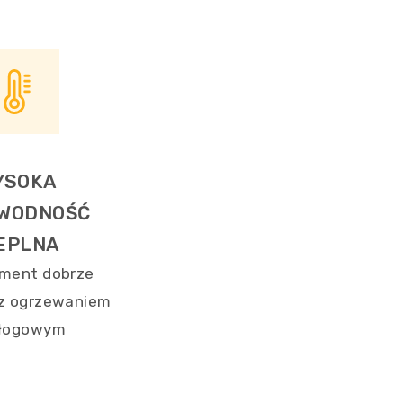
YSOKA
WODNOŚĆ
EPLNA
ement dobrze
 z ogrzewaniem
łogowym