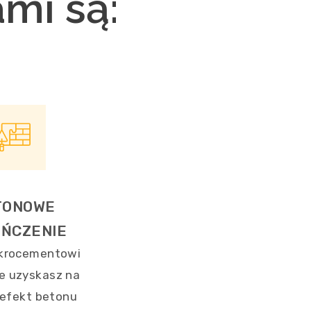
mi są:
TONOWE
ŃCZENIE
ikrocementowi
e uzyskasz na
 efekt betonu