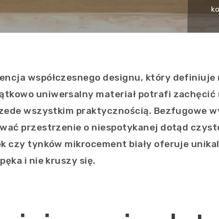
k
encja współczesnego designu, który definiuje
tkowo uniwersalny materiał potrafi zachęcić n
przede wszystkim praktycznością. Bezfugowe w
ować przestrzenie o niespotykanej dotąd czyst
k czy tynków mikrocement biały oferuje unikaln
ęka i nie kruszy się.