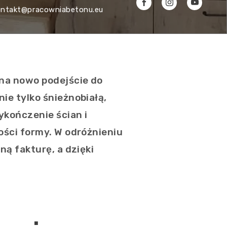
ontakt@pracowniabetonu.eu
 na nowo podejście do
ie tylko śnieżnobiałą,
ykończenie ścian i
ości formy. W odróżnieniu
ą fakturę, a dzięki