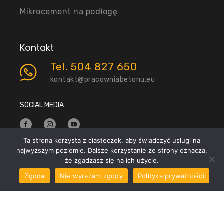
Mikrocement na podłogę
Kontakt
Tel. 504 827 650
kontakt@pracowniabetonu.eu
SOCIAL MEDIA
Ta strona korzysta z ciasteczek, aby świadczyć usługi na
najwyższym poziomie. Dalsze korzystanie ze strony oznacza,
Copyright © 2025 by Pracowniabetonu. Mikrocement
że zgadzasz się na ich użycie.
Warszawa |
Polityka prywatności
Zgoda
Nie wyrażam zgody
Polityka prywatności
projekt i wykonanie: semconcept.pl