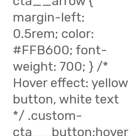
cta__arrow {
margin-left:
0.5rem; color:
#FFB600; font-
weight: 700; } /*
Hover effect: yellow
button, white text
*/ .custom-
cta__button:hover