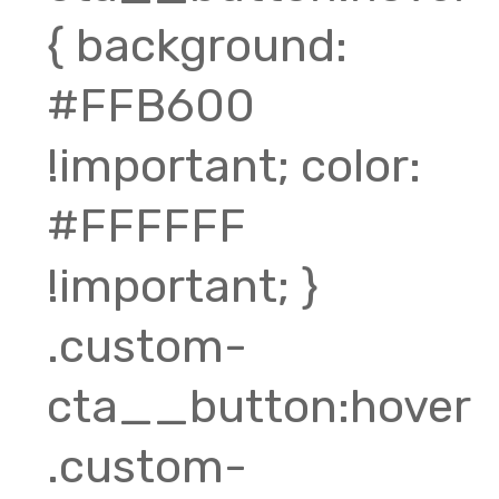
{ background:
#FFB600
!important; color:
#FFFFFF
!important; }
.custom-
cta__button:hover
.custom-