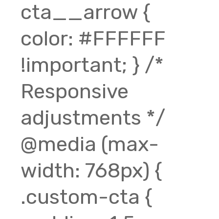
cta__arrow {
color: #FFFFFF
!important; } /*
Responsive
adjustments */
@media (max-
width: 768px) {
.custom-cta {