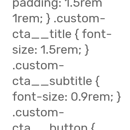
padding: 1.5rem
1rem; } .custom-
cta__title { font-
size: 1.5rem; }
.custom-
cta__subtitle {
font-size: 0.9rem; }
.custom-
cta__button {