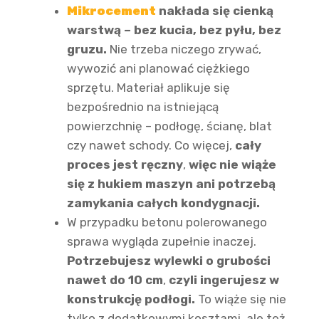
Mikrocement
nakłada się cienką
warstwą – bez kucia, bez pyłu, bez
gruzu.
Nie trzeba niczego zrywać,
wywozić ani planować ciężkiego
sprzętu. Materiał aplikuje się
bezpośrednio na istniejącą
powierzchnię – podłogę, ścianę, blat
czy nawet schody. Co więcej,
cały
proces jest ręczny
,
więc nie wiąże
się z hukiem maszyn ani potrzebą
zamykania całych kondygnacji.
W przypadku betonu polerowanego
sprawa wygląda zupełnie inaczej.
Potrzebujesz wylewki o grubości
nawet do 10 cm
,
czyli ingerujesz w
konstrukcję podłogi.
To wiąże się nie
tylko z dodatkowymi kosztami, ale też